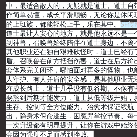
中，最适合散人的，无疑就是道士。道士自
作简单易懂，成长平滑顺畅，无论你是休闲
SF
的上班族，都能轻松上手，乐在其中。
道士最让人安心的地方，就是他永远不是一
到神兽，召唤兽始终陪伴在道士身边，不离
其他职业还在独自艰难砍怪时，道士已经有
盾。召唤兽在前方抵挡伤害，道士在后方输
套体系完美闭环，哪怕面对再多的怪物，也
人守护、有人并肩的安全感，是其他职业无
在成长路上，道士几乎没有低谷期。不像有
要熬到后期才能发力，道士从低等级开始，
生存、控制等全方位能力。治愈术保证续航
出，隐身术保命逃生，困魔咒掌控节奏。每
一次升级都有明显提升，让你在游戏中始终
会因为强度不足而感到挫败。