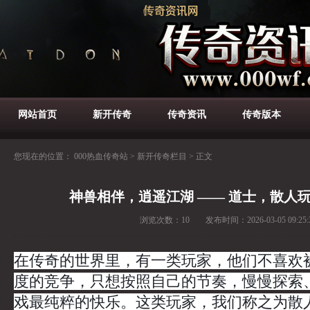
网站首页
新开传奇
传奇资讯
传奇版本
您现在的位置：
000热血传奇站
>
新开传奇栏目
>
正文
神兽相伴，逍遥江湖 —— 道士，散人
浏览次数：
10
发布时间：
2026-03-05 09:25:
在传奇的世界里，有一类玩家，他们不喜欢
度的竞争，只想按照自己的节奏，慢慢探索
戏最纯粹的快乐。这类玩家，我们称之为散