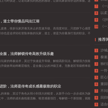
础上与时俱进，让老玩家找到熟悉的感动，让新玩家获得舒适的体验。这款
《一
7
柔中
以柔
8
《沙
9
，道士带你慢品玛法江湖
2026-07-26
绝对
《一
10
人疲惫，很多玩家厌倦无休止的竞速升级、高强度对抗，只想静下心感受传奇世界独有
果你也是追求轻松冒险体验的玩家，道士，便是为你量身打造的职业。不用
推荐
沙城
1
全服，法师解锁传奇高效升级乐趣
2026-07-22
光
极速
2
有玩家的终极追求，莫过于快速提升等级、解锁高阶玩法、解锁强力技能与装备。在三
独行
3
的升级效率始终断层领先，是全服公认的冲级王者。无数老区等级榜单前列
奇人
一符
4
匠心
5
重回
6
进阶，法师是传奇成长感最极致的职业
2026-07-18
不问
7
人的体验，莫过于角色从弱小到强大的蜕变，从新手小白一步步成长为纵横玛法的顶级
回归
8
之中，法师的成长曲线最流畅、蜕变感最强烈，每解锁一个新技能，就能迎
快乐
适合
9