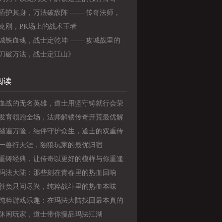
盾护其身，万法破敌阵 —— 传奇法师，
带刚的战场王者》
克刚，PK场上的战术王者
城铁血魂，战士定乾坤 —— 攻城战里的
王牌》
刀破万法，战士定江山》
阅读
血战的无名英雄，道士用坚守铸就行会荣
发育领跑全场，法师解锁传奇开荒最优解
踏遍万险，结伴守护众生，道士的双重传
生
一兽行天涯，独狼玩家的最优归宿
重铸经典，让传奇以更好的模样与你重逢
玛法大陆：那些刻在青春里的热血回响
胜负只问尽兴，纯粹战斗里的热血本味
纯粹游戏乐趣：在玛法大陆找回最本真的
休闲玩家，道士带你慢品玛法江湖