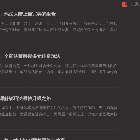
元素
10
法师
，玛法大陆上最完美的组合
2026-07-14
，有三个职业，战士、法师、道士。他们各有所长，各有特点，谁也替代不了谁。而当
在一起的时候，就形成了玛法大陆上最经典、最完美的铁三角阵容。单职业
，全能法师解锁多元传奇玩法
2026-07-10
老玩家都清楚，一款职业能否长久耐玩，核心在于玩法的丰富度与适配性。很多职业玩
势后期乏力，或只能适配单一场景，难以兼顾多种玩法。而法师作为传奇三
师解锁玛法最快升级之路
2026-07-06
长体系中，升级效率是所有玩家关注的核心，而法师凭借独一无二的群体输出能力，稳
级速度榜首。无需反复近身砍击，无需逐个消耗拉扯，仅凭大范围元素技能