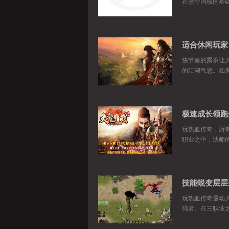
在坚守内核的基
适合休闲玩家
快节奏的厮杀让
的江湖气息。如
极速成长领跑
玩热血传奇，所
职业之中，法师
技能蜕变层层
玩热血传奇最动
强者。在三职业