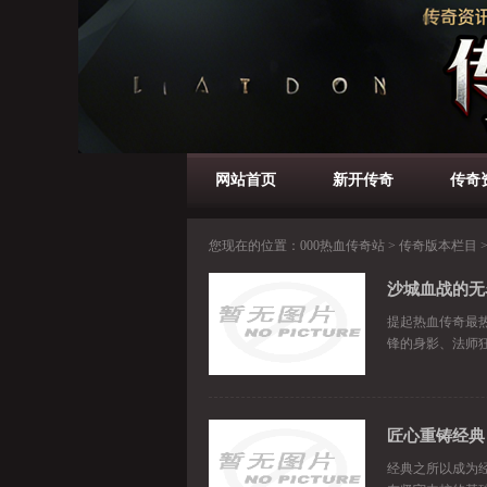
网站首页
新开传奇
传奇
您现在的位置：
000热血传奇站
>
传奇版本栏目
>
沙城血战的无
提起热血传奇最
锋的身影、法师
匠心重铸经典
经典之所以成为