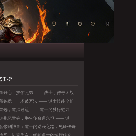
点击榜
血丹心，护佑兄弟 —— 战士，传奇团战
定海神针》
藏锦绣，一术破万法 —— 道士技能全解
首选，道法逍遥 —— 道士的独行魅力
道袍忆青春，半生传奇道永恒 —— 道
老玩家心中不变的情怀
骷髅到神兽：道士的逆袭之路，见证传奇
》
为刃，以宠为友，解锁道士的独行传奇