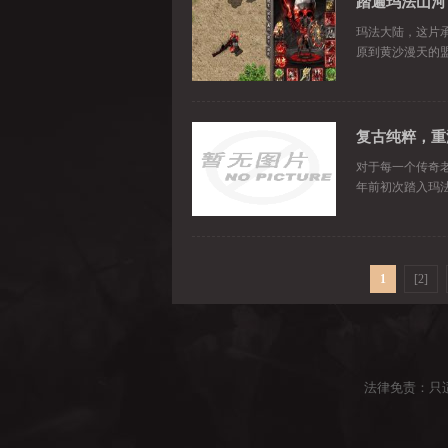
踏遍玛法山河
玛法大陆，这片
原到黄沙漫天的
复古纯粹，重
对于每一个传奇
年前初次踏入玛
1
[2]
法律免责：只