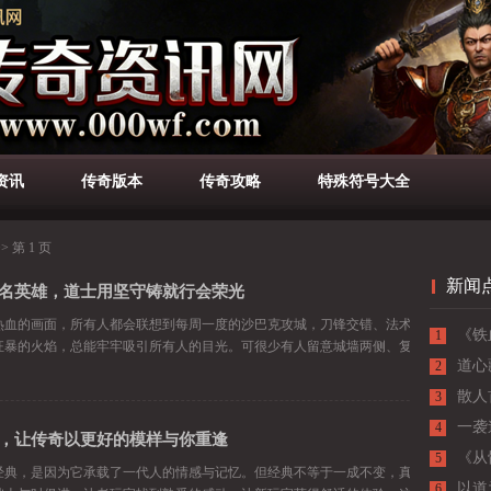
资讯
传奇版本
传奇攻略
特殊符号大全
> 第 1 页
新闻
名英雄，道士用坚守铸就行会荣光
2026-08-05
热血的画面，所有人都会联想到每周一度的沙巴克攻城，刀锋交错、法术漫天，战士冲
《铁
1
狂暴的火焰，总能牢牢吸引所有人的目光。可很少有人留意城墙两侧、复活
里的
道心
2
析
散人
3
一袭
4
，让传奇以更好的模样与你重逢
2026-07-31
士，
《从
5
经典，是因为它承载了一代人的情感与记忆。但经典不等于一成不变，真正的传承，是
成长
以道
6