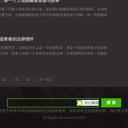
，每一寸土地都藏着冒险与故事
2026-07-02
承载了无数人青春记忆的土地，远比我们想象的更加辽阔与精彩。从绿意盎然的比奇平
盟重沙漠，从阴森幽暗的地下洞穴到神秘莫测的远古神殿，每一张地图都有
温青春的法师情怀
2026-06-27
老玩家而言，法师从来不止是一个游戏职业，更是一段刻满青春记忆的热血情怀。十几
法大陆，很多人的第一个本命职业就是法师，从笨拙释放火球术，到熟练铺
[3]
[4]
[5]
[下一页]
适用于传奇SF类游戏辅助的交流娱乐使用，如有存在无意侵权内容，我们将立即
All Rights Reserved ©2026