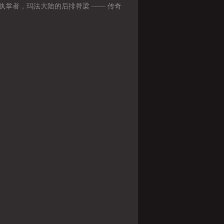
执掌者，玛法大陆的后排脊梁 —— 传奇
职业深度赏析