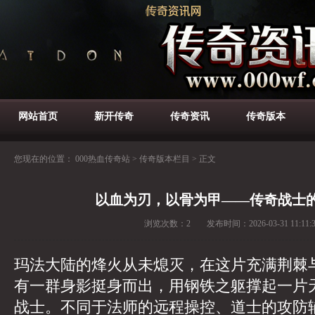
网站首页
新开传奇
传奇资讯
传奇版本
您现在的位置：
000热血传奇站
>
传奇版本栏目
>
正文
以血为刃，以骨为甲——传奇战士
浏览次数：
2
发布时间：
2026-03-31 11:11:
玛法大陆的烽火从未熄灭，在这片充满荆棘
有一群身影挺身而出，用钢铁之躯撑起一片
战士。不同于法师的远程操控、道士的攻防