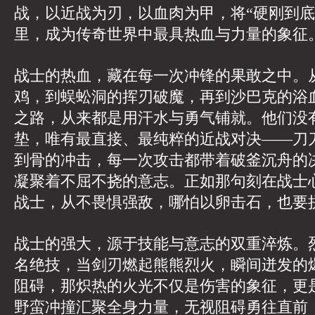
战，以近战为刃，以血肉为甲，将“硬刚到底
里，成为传奇世界中最具热血与力量的象征
战士的热血，藏在每一次冲锋的果敢之中。
鸡，到蜈蚣洞的挥刃破魔，再到沙巴克的浴
之路，从来都是用汗水与勇气铺就。他们没
垫，唯有最直接、最纯粹的近战对决——刀
到骨的冲击，每一次攻击都带着破釜沉舟的
凝聚着不屈不挠的意志。正如那句刻在战士
战士，从不畏惧强敌，哪怕以卵击石，也要
战士的强大，源于技能与意志的双重淬炼。
名绝技，当剑刃燃起熊熊烈火，瞬间迸发的
阻碍，那炽热的火光不仅是伤害的象征，更
野蛮冲撞汇聚全身力量，无视阻碍勇往直前