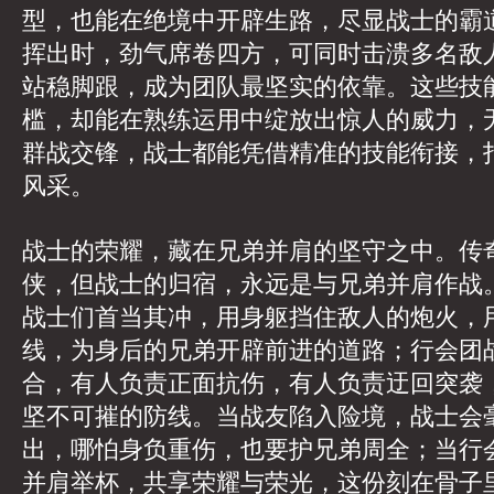
型，也能在绝境中开辟生路，尽显战士的霸
挥出时，劲气席卷四方，可同时击溃多名敌
站稳脚跟，成为团队最坚实的依靠。这些技
槛，却能在熟练运用中绽放出惊人的威力，
群战交锋，战士都能凭借精准的技能衔接，
风采。
战士的荣耀，藏在兄弟并肩的坚守之中。传
侠，但战士的归宿，永远是与兄弟并肩作战
战士们首当其冲，用身躯挡住敌人的炮火，
线，为身后的兄弟开辟前进的道路；行会团
合，有人负责正面抗伤，有人负责迂回突袭
坚不可摧的防线。当战友陷入险境，战士会
出，哪怕身负重伤，也要护兄弟周全；当行
并肩举杯，共享荣耀与荣光，这份刻在骨子