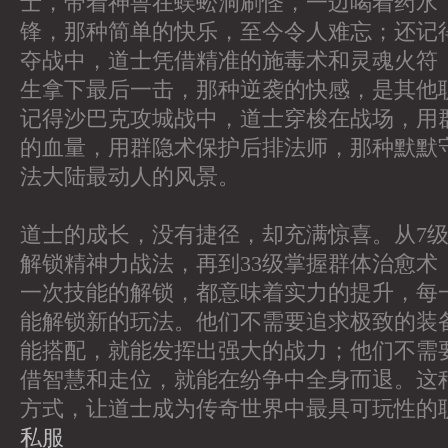
士，带着神兽在蜈蚣洞刷怪，一边喝着药水
锋，那种简单的快乐，至今令人难忘；还记得
夺战中，道士凭借精准的施毒术和灵魂火符
生拿下最后一击，那种逆袭的快感，是其他
记得沙巴克攻城战中，道士穿梭在战场，用
的血量，用群隐术保护后排法师，那种默默
法大陆最动人的风景。
道士的成长，没有捷径，却充满惊喜。从7级
解锁精神力战法，再到33级掌握群体治愈术
一次技能的解锁，都意味着实力的提升，每
能解锁新的玩法。他们不需要追求极致的装
能搭配，就能发挥出强大的战力；他们不需
借智慧和走位，就能在纷争中全身而退。这种
方式，让道士成为传奇世界中最具可玩性的
私服