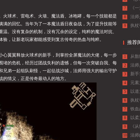
《一
7
。火球术、雷电术、火墙、魔法盾、冰咆哮，每一个技能都是
的最
法师
8
满满的回忆。当年为了一本魔法盾日夜奋战，为了提升技能等
执杖
9
重温。没有复杂的机制，没有冗余的设定，纯粹的魔法对抗、
主宰
体验，让新老玩家都能感受到复古传奇的热血与纯粹。
推荐
小心翼翼释放火球术的新手，到掌控全屏魔法的大佬，每一步
从骷
1
围堵的危机，经历过团战失利的遗憾，但每一次突破自我、每
长，
法师
2
和兄弟一起组队刷怪，一起征战沙城，法师用强大的输出守护
新手
3
战的情义，正是传奇最动人的地方。
启传
元素
4
以道
5
执杖
6
主宰
铁血
7
以柔
8
战士
《从
9
成长
法师
10