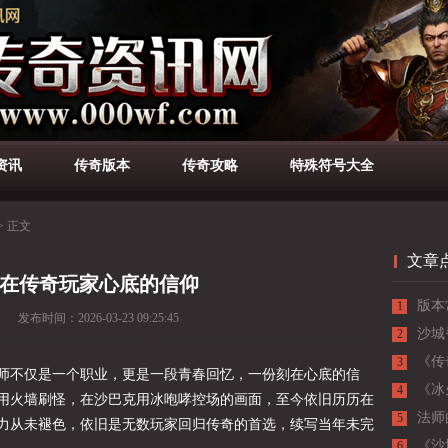
资讯
传奇版本
传奇攻略
特殊符号大全
>
正文
文章
在传奇玩家心底的信仰
版本
1
发布时间：
2026-03-23 09:25:45
沙城
2
负的
《传
3
师不仅是一个职业，更是一段青春回忆，一份刻在心底的信
败的
《冰
4
用火墙刷怪，在沙巴克用冰咆哮控场的画面，至今依旧历历在
极限
法师
5
力从未褪色，依旧是无数玩家回归传奇的首选，续写当年未完
《沙
6