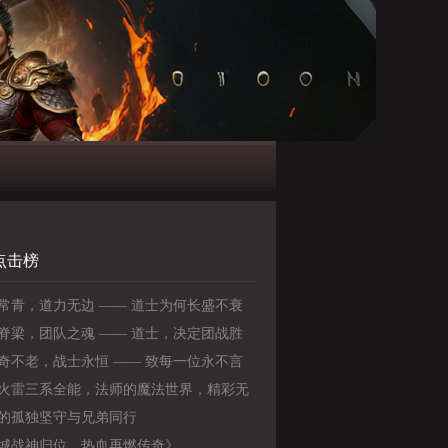
点击榜
常青，道力无边 —— 道士为何长盛不衰
脊梁，团队之魂 —— 道士，决定团战胜
关键
奇不老，战士永恒 —— 致每一位永不言
勇士》
火雷三系全能，法师的魔法世界，精彩无
！》
的孤独坚守与兄弟同行
城战神归位，热血再燃传奇》