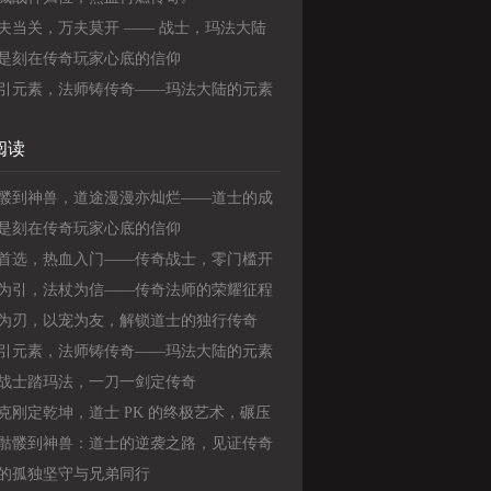
夫当关，万夫莫开 —— 战士，玛法大陆
强守护者》
是刻在传奇玩家心底的信仰
引元素，法师铸传奇——玛法大陆的元素
阅读
髅到神兽，道途漫漫亦灿烂——道士的成
最有情怀的传奇之路
是刻在传奇玩家心底的信仰
首选，热血入门——传奇战士，零门槛开
奇之路
为引，法杖为信——传奇法师的荣耀征程
为刃，以宠为友，解锁道士的独行传奇
引元素，法师铸传奇——玛法大陆的元素
战士踏玛法，一刀一剑定传奇
克刚定乾坤，道士 PK 的终极艺术，碾压
与法师
骷髅到神兽：道士的逆袭之路，见证传奇
》
的孤独坚守与兄弟同行