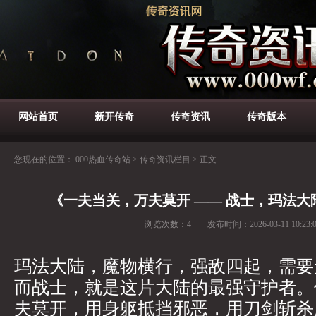
网站首页
新开传奇
传奇资讯
传奇版本
您现在的位置：
000热血传奇站
>
传奇资讯栏目
>
正文
《一夫当关，万夫莫开 —— 战士，玛法
浏览次数：
4
发布时间：
2026-03-11 10:23:
玛法大陆，魔物横行，强敌四起，需要
而战士，就是这片大陆的最强守护者。
夫莫开，用身躯抵挡邪恶，用刀剑斩杀