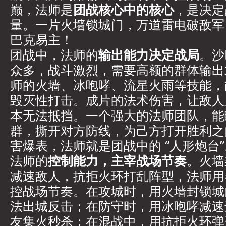
巅，法师是
团战核心中的核心
，是决定
量。一片火墙锁城门，万道雷电破敌军
巴克易主！
团战中，法师的
输出能力决定战局
。沙
众多，战斗激烈，需要高额的群体输出
师的火墙、冰咆哮、流星火雨等技能，
毁灭性打击。成片的法术伤害，让敌人
本无法抵挡。一个强大的法师团队，能
群，撕开对方防线，为己方打开胜利之
害爆表，法师就是团战中的 “人形炮台”
法师的
控制能力，主宰战场节奏
。火墙
减速敌人，抗拒火环打乱阵型，法师用
控战场节奏。在攻城时，用火墙封锁城
法出城反击；在防守时，用冰咆哮减速
友集火秒杀；在混战中，用抗拒火环弹