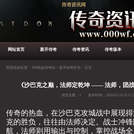
网站首页
新开传奇
传奇资讯
传奇版本
您现在的位置：
000热血传奇站
>
新开传奇栏目
>
正文
《沙巴克之巅，法师定乾坤 —— 法师，团
浏览次数：
1
发布时间：
2026-03-10 10:11:
传奇的热血，在沙巴克攻城战中展现得
克的胜负，往往由法师决定。战士冲锋
航，法师则用输出与控制，掌控战场全