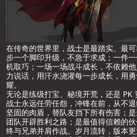
在传奇的世界里，战士是最踏实、最可
步一个脚印升级，不急于求成；一件一
机取巧；一场一场战斗成长，不依赖他
力说话，用汗水浇灌每一步成长，用勇
耀。
无论是练级打宝、秘境开荒，还是 PK
战士永远任劳任怨，冲锋在前，从不退
坚固的肉盾，替队友挡下所有伤害；是
团队开辟胜利之路；是最值得信赖的伙
终与兄弟并肩作战。岁月流转，版本更