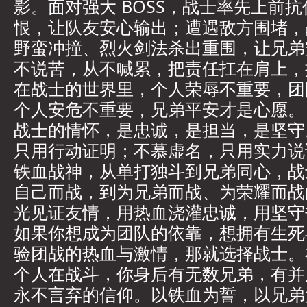
影。面对强大 BOSS，战士率先上前
恨，让队友安心输出；遭遇敌方围堵，
野蛮冲撞、烈火剑法杀出重围，让兄弟
不说苦，从不喊累，把责任扛在肩上，
在战士的世界里，个人荣辱不重要，团
个人安危不重要，兄弟平安才是心愿。
战士的情怀，是忠诚，是担当，是坚守
只用行动证明；不慕虚名，只用实力说
铁血战神，从单打独斗到兄弟同心，战
自己而战，到为兄弟而战、为荣耀而战
光见证友情，用热血浇灌忠诚，用坚守
如果你想成为团队的依靠，想拥有生死
验团战的热血与激情，那就选择战士。
个人在战斗，你身后有无数兄弟，有并
永不言弃的信仰。以铁血为誓，以兄弟