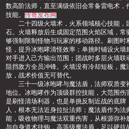
数高阶法师，直至满级依旧会常备雷电术，
传奇发布网
技能。
二十四级火墙术，火系领域核心技能，团
石。火墙释放后生成固定范围火焰区域，常
够强制限制怪物与玩家的移动路径。刷图时
怪，提升冰咆哮清怪效率；单挑时铺设火墙
对手进入己方输出范围；团战时多层火墙联
阻挡敌方全员冲锋。火墙没有冷却短板，魔
放，战术价值无可替代。
三十一级冰咆哮与魔法盾，法师双质变神
地位。冰咆哮作为顶级群控技能，大范围伤
是刷怪清场利器，也是单挑反制近战的底牌
人，根本无法近身拉扯法师；魔法盾作为法
能，吸收物理与魔法双重伤害，从根源弥补
与自身道术挂钩，高等级魔法盾，足以硬抗