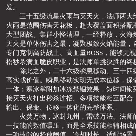
发。
三十五级流星火雨与灭天火，法师两大终
火雨是范围伤害天花板，超大覆盖面积搭配
大型团战、集群小怪清理，一经释放，火海
天火是单体伤害之最，凝聚极致火焰能量，
专门克制高防战士、高血量BOSS，能够无
松秒杀满血脆皮职业，是法师单挑决胜的终
除此之外，二十六级瞬息移动、三十四级
高实战价值。瞬息移动实现无成本位移，保
一体；寒冰掌附加冰冻禁锢效果，短时间锁
接灭天火打出秒杀连招。多项技能相互配合
输出、保命、位移一体化的完整体系。
火焚万物，冰封九州，雷破万法。法师的
一技能的数值碾压，而是全系技能相辅相成
一项技能的释放阈值、冷却时长、适配场景