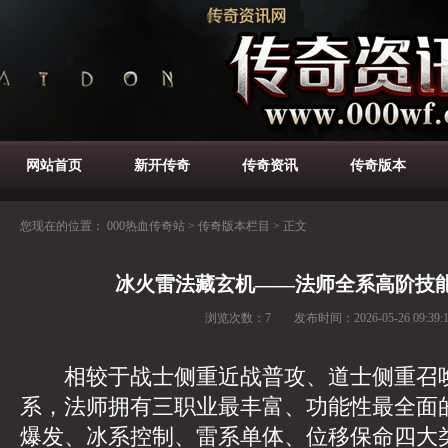
网站首页
新开传奇
传奇资讯
传奇版本
您现在的位置：
000热血传奇站
>
传奇版本栏目
>
正文
冰火雷法藏玄机——法师全系高阶技
浏览次数：
7
发布时间：
2026-05-26 09:39:
相较于战士侧重近战普攻、道士侧重召唤
系，法师拥有三职业最丰富、功能性最全面
爆发、冰系控制、雷系单体、位移保命四大