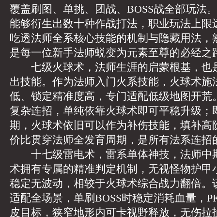
覆盖刷图、单挑、团战、BOSS战全部玩法
能够衍生出数十种作战打法，职业玩法上限
吃透法师全系核心技能的机制与隐藏用法，
是每一位新手法师蜕变为元素至尊的必经之
七级火球术，法师生涯的启蒙根基，也是
出技能。作为法师入门火系技能，火球术施
低、锁定精准度高，专门适配低级地图开荒
复杂连招，单纯依靠火球术即可平稳升级；
期，火球术依旧可以作为补伤技能，填补高
价比贯穿法师全发育周期，是所有法系连招
十七级雷电术，雷系单体神技，法师中期
术拥有专属的精准判定机制，无视怪物护甲
稳定无波动，相较于火球术综合战力翻倍。
适配全场景，单刷BOSS时稳定消耗血量，P
皮目标，狭窄地形内可卡视野释放，无伤拉