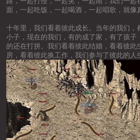
路，一起打怪，一起笑，一起闹；我们一起
面，一起吃饭，一起喝酒，一起唱歌，就像
十年里，我们看着彼此成长。当年的我们，
小子，现在的我们，有的成了家，有了孩子
的还在打拼。我们看着彼此结婚，看着彼此
房，看着彼此换工作，我们参与了彼此的人