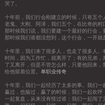
哭了。
十年前，我们行会刚建立的时候，只有五个
老鬼、大刚、阿泽，我们五个，在比奇的村
那时候我们说，我们要建一个最好的行会，
那时候我们谁都没想到，这个行会，一开就
十年里，我们来了很多人，也走了很多人。
时间，因为工作忙，就离开了；有的兄弟，
了又离开，但是不管怎么样，只要他回来，
给他留着位置。
单职业传奇
十年里，我们一起经历了太多的事。我们一
赢过，也输过，赢了的时候，我们一起欢呼
一起复盘，从来没有怪过谁；我们一起闯了