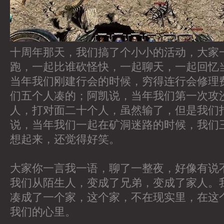
十周年那天，我们搞了个小小的活动，大家
跑，一起比谁砍怪快，一起聊天，一起回忆
当年我们刚建行会的时候，穷得连行会修理
们五个人凑的；阿凯说，当年我们第一次攻
人，打对面二十个人，虽然输了，但是我们
说，当年我们一起在矿洞迷路的时候，我们
想起来，还觉得好笑。
大家你一言我一语，聊了一整夜，好像有说
我们从陌生人，变成了兄弟，变成了家人。
凑成了一个家，这个家，不在现实里，在这
我们的心里。