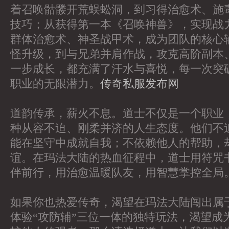
着召唤骷髅开荒蜈蚣洞，到习得治愈术、施
技巧；从获得第一本《召唤神兽》，实现战
群体治愈术、神圣战甲术，成为团队的核心
怪升级，到与兄弟并肩作战，攻克高阶副本
一步成长，都充满了汗水与喜悦，每一次突
职业的无限潜力。
传奇私服发布网
道韵传承，薪火不息。道士不仅是一个职业
种从容不迫、刚柔并济的人生态度。他们不
能在坚守中成就自我；不依赖他人的帮助，
谊。在玛法大陆的热血征程中，道士用符咒
伴前行，用治愈温暖队友，用智慧掌控全局
如果你也热爱传奇，渴望在玛法大陆闯出属
体验“攻防辅”三位一体的独特玩法，渴望成