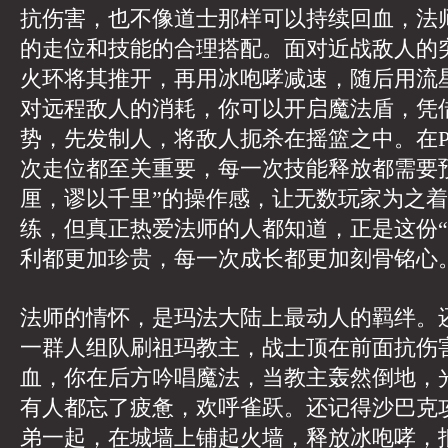
抗伤害，也不像道士那样可以持续回血，法
的走位和技能的合理搭配。面对近战敌人的
火环将其推开，再用冰咆哮减速，随后用流
对远程敌人的消耗，你可以开启魔法盾，凭
势，先发制人，将敌人扼杀在摇篮之中。在
次走位都至关重要，每一次技能释放都需要
厘，谬以千里”的操作感，让无数玩家为之
练，但真正热爱法师的人都知道，正是这份“
利都更加珍贵，每一次成长都更加刻骨铭心
法师的情怀，是玛法大陆上最动人的羁绊。
一群人组队刷祖玛教主，战士顶在前面抗伤
血，你在后方吟唱魔法，当教主轰然倒地，
有人都忘了疲惫，欢呼雀跃。还记得沙巴克
弟一起，在城墙上铺起火墙，释放冰咆哮，