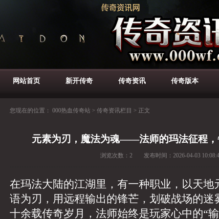
网站首页
新开传奇
传奇资讯
传奇版本
您现在的位置：
000热血传奇站
>
传奇资讯栏目
>
正文
元素为刃，魔法为魂——法师的玛法征程，
浏览次数：
2
发布时间：
2026-04-03 10:08:
在玛法大陆的江湖里，有一种职业，以天地
语为刃，用远程输出的锋芒，划破战场的迷
十余载传奇岁月，法师始终是玩家心中的“输