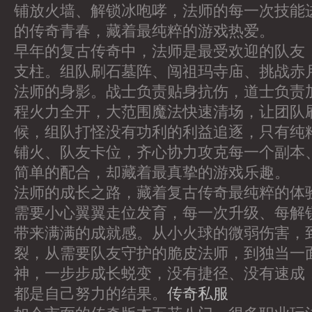
铺放火墙、解锁冰咆哮，法师的每一次技能
的传奇青春，藏着最纯粹的游戏热爱。
早年的复古传奇中，法师是最受欢迎的队友
支柱。组队刷石墓阵、闯祖玛寺庙、挑战赤
法师的身影。战士负责贴身抗伤，道士负责
程火力全开，大范围魔法快速清场，让团队
候，组队打怪没有功利的利益追逐，只有纯
铺火、队友卡位，齐心协力攻克每一个副本、
简单的配合，却藏着最真挚的游戏乐趣。
法师的成长之路，藏着复古传奇最纯粹的体
需要小心翼翼走位发育，每一次升级、每解
带来满满的成就感。从小火球的微弱伤害，
裂，从需要队友守护的脆皮法师，到独当一
神，一步步成长蜕变，没有捷径、没有速成
都是自己努力的结果。
传奇私服