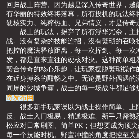
回归战士阵营。因为越是深入传奇世界，越
有华丽的特效终将落幕，所有投机的玩法终
硬核实力、纯粹热血、兄弟情义，才是传奇
战士的玩法，摒弃了所有浮华冗余，主打
战。没有复杂的技能连招，没有繁琐的召唤
把控的魔法释放距离，每一次挥剑、每一次
发，都是直来直往的硬核对决。这种简单粗
契合传奇的核心乐趣，让玩家摆脱繁琐操作
在近身搏杀的酣畅之中。无论是野外偶遇的
同屏的沙城争霸，战士的每一场战斗都足够
奇发布网
很多新手玩家误以为战士操作简单、上限
反。战士入门极易，精通极难。新手只需熟
松应对日常刷图、简单PK；但想要成为顶
每一个技能时机。野蛮冲撞的角度把控至关