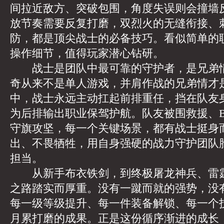
间拉近敌方、突破包围，角度失误则会撞墙
放节奏需要反复打磨，双烈火的无缝衔接、
防，都是顶尖战士的必备技巧。看似简单的
操作细节，值得玩家潜心钻研。
战士是团队中最可靠的守护者，是兄弟情
奇从来不是单人游戏，并肩作战的兄弟情才
中，战士永远主动扛起前排重任，挡在队友
为后排输出职业保驾护航。队友被围救援、B
守旗攻坚，每一个关键场景，都有战士挺身
出、不畏牺牲，用自身强硬的战力守护团队
担当。
从新手布衣铁剑，到终极屠龙神兵、雷霆
之路踏实而厚重。没有一蹴而就的强势，没
每一级等级提升、每一件装备解锁、每一个
月累打磨的成果。正是这份循序渐进的成长