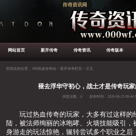
网站首页
新开传奇
传奇资讯
传奇版本
您现在的位置：
000热血传奇站
>
新开传奇栏目
>
正文
褪去浮华守初心，战士才是传奇玩家
浏览次数：
6
发布时间：
2026-06-25 09:44:
玩过热血传奇的玩家，大多有过这样的
陆，被法师绚丽的冰咆哮、火墙技能吸引，
身游走的玩法惊艳，辗转尝试多个职业之后