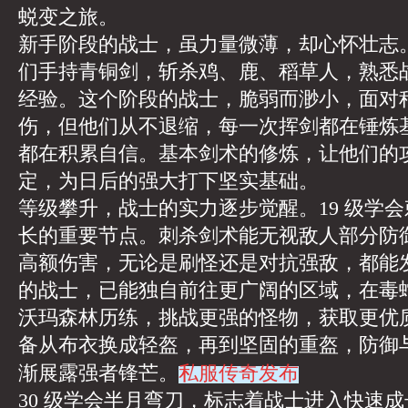
蜕变之旅。
新手阶段的战士，虽力量微薄，却心怀壮志
们手持青铜剑，斩杀鸡、鹿、稻草人，熟悉
经验。这个阶段的战士，脆弱而渺小，面对
伤，但他们从不退缩，每一次挥剑都在锤炼
都在积累自信。基本剑术的修炼，让他们的
定，为日后的强大打下坚实基础。
等级攀升，战士的实力逐步觉醒。19 级学
长的重要节点。刺杀剑术能无视敌人部分防
高额伤害，无论是刷怪还是对抗强敌，都能
的战士，已能独自前往更广阔的区域，在毒
沃玛森林历练，挑战更强的怪物，获取更优
备从布衣换成轻盔，再到坚固的重盔，防御
私服传奇发布
渐展露强者锋芒。
30 级学会半月弯刀，标志着战士进入快速