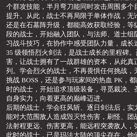
个群攻技能，半月弯刀能同时攻击周围多个
提升。从此，战士不再局限于单体作战，无
还是在石墓阵升级，都能高效获取经验，等
段的战士，开始融入团队，与法师、道士组
习战斗技巧，在协作中感受团队力量，成长
35 级领悟烈火剑法，是战士成长的里程碑
害，让战士拥有了一战群雄的资本，从此真
列。学会烈火的战士，不再畏惧任何挑战，
挑战 BOSS，还是参与玩家间的热血 PK
时的战士，开始追求顶级装备，寻觅裁决、
自身实力，向着更高的巅峰迈进。
后期的战士，学会狂风斩、逐日剑法后，实
能对大范围敌人造成毁灭性伤害，刷怪、团
法射程更远、伤害更高，能远程突袭敌人，
此时的战士，已是玛法大陆的顶尖存在，他