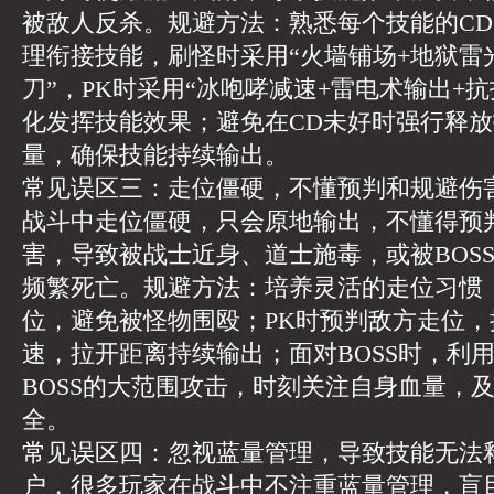
被敌人反杀。规避方法：熟悉每个技能的C
理衔接技能，刷怪时采用“火墙铺场+地狱雷
刀”，PK时采用“冰咆哮减速+雷电术输出+
化发挥技能效果；避免在CD未好时强行释
量，确保技能持续输出。
常见误区三：走位僵硬，不懂预判和规避伤
战斗中走位僵硬，只会原地输出，不懂得预
害，导致被战士近身、道士施毒，或被BOS
频繁死亡。规避方法：培养灵活的走位习惯
位，避免被怪物围殴；PK时预判敌方走位
速，拉开距离持续输出；面对BOSS时，利
BOSS的大范围攻击，时刻关注自身血量，
全。
常见误区四：忽视蓝量管理，导致技能无法
户，很多玩家在战斗中不注重蓝量管理，盲