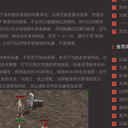
执杖
7
。对于喜欢独自冒险的玩家来说，法师无疑是最佳选择。凭借远
主宰
法师
8
个角落自由探索，不必担心被魔物近身困扰。你可以在猪洞、
《一
9
也可以在未知地图中探索奥秘，寻找隐藏的宝藏与惊喜；还可
的最
竞技
10
技能，独自应对各种挑战，享受“一人一法，横扫千军”的快
，让你可以尽情享受游戏的乐趣，不受束缚。
推荐
传奇的乐趣，不仅在于独自探索，更在于与战友并肩作战。在
以战
1
作用至关重要。它可以用大范围的群攻技能，快速清理副本中的
元素
2
爆发，精准攻击BOSS的弱点，加快BOSS的击杀速度；还可
执道
3
护队友的安全。与道士、战士搭配，法师能发挥出更强的战力，
兄弟
4
开荒之路更加轻松，也让团队合作的乐趣更加浓厚。
以情
5
道韵
6
与成
秘境
7
新手
8
入门
以战
9