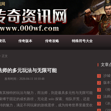
资讯
传奇版本
传奇攻略
特殊符号大全
>
正文
文章
法师的多元玩法与无限可能
沙城
1
发布时间：
2026-04-11 10:10:48
负的
版本
2
《传
3
有其独特的玩法与魅力，而法师，則是最具多元性与无限可能
败的
法师
4
缚于固定的成长路径，无论是 solo 探索、组队开荒，还是
《冰
5
特的魅力，满足不同玩家的游戏需求，成为传奇世界里最受欢
极限
《沙
6