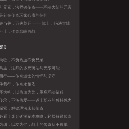
引元素，法师铸传奇——玛法大陆的元素
是刻在传奇玩家心底的信仰
夫当关，万夫莫开 —— 战士，玛法大陆
强守护者》
不止，传奇巅峰再战
阅读
为歌，不负热血不负兄弟
共生，法师的多元玩法与无限可能
而行——传奇道士的情怀与坚守
伴我行，传奇永相依
怀为帆，以热血为桨，重启玛法征程
传承，不负热爱——道士职业的独特魅力
长之旅
探索，解锁玛法未知传奇
必看！废弃矿洞副本攻略，轻松解锁传奇
战力
为魂，以友为伴，战士的传奇从不孤单