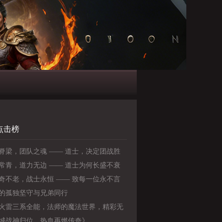
点击榜
脊梁，团队之魂 —— 道士，决定团战胜
关键
常青，道力无边 —— 道士为何长盛不衰
奇不老，战士永恒 —— 致每一位永不言
勇士》
的孤独坚守与兄弟同行
火雷三系全能，法师的魔法世界，精彩无
！》
城战神归位，热血再燃传奇》