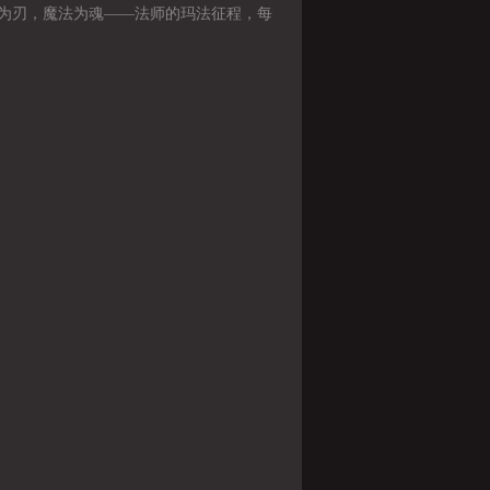
为刃，魔法为魂——法师的玛法征程，每
都热血沸腾