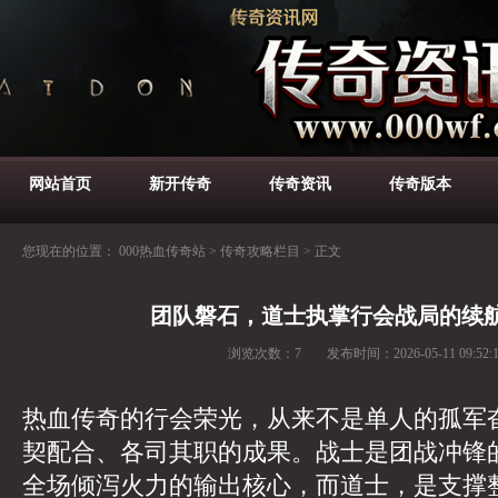
网站首页
新开传奇
传奇资讯
传奇版本
您现在的位置：
000热血传奇站
>
传奇攻略栏目
>
正文
团队磐石，道士执掌行会战局的续
浏览次数：
7
发布时间：
2026-05-11 09:52:
热血传奇的行会荣光，从来不是单人的孤军
契配合、各司其职的成果。战士是团战冲锋
全场倾泻火力的输出核心，而道士，是支撑