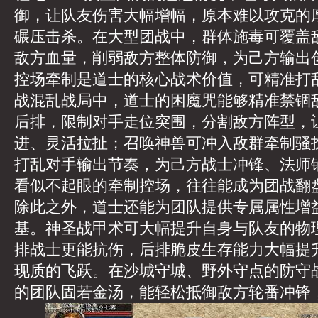
御，让队友伤害大幅增幅，原本难以攻克的
碾压击杀。在大型团战中，群体施毒可覆盖
敌方血量，削弱敌方整体防御，为己方输出
控场牵制是道士的核心战术价值，可精准打
战混乱战局中，道士的困魔咒能够精准禁锢
后排，限制对手走位突围，分割敌方阵型，
进、灵活拉扯；召唤神兽可冲入敌群牵制骚
打乱对手输出节奏，为己方战士冲锋、法师
看似不起眼的牵制控场，往往能成为团战翻
除此之外，道士还能为团队提供专属属性增
基。神圣战甲术可大幅提升自身与队友的物
排战士更能抗伤，后排脆皮生存能力大幅提
现质的飞跃。在沙城守城、野外守点的防守战局
的团队固若金汤，能轻松抵御敌方轮番冲锋