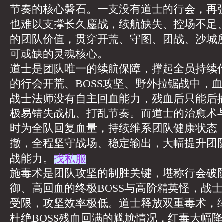
节奏的核心磐石。一支没有道士的行会，再
也难以支撑长久鏖战，续航缺失、控场不足
的团队价值，贯穿开荒、守图、团战、沙城
可或缺的灵魂核心。
道士是团队唯一的续航保障，撑起全员持续
的行会开荒、BOSS攻坚、野外拉锯战中，
战士法师没有自主回血能力，残血后只能后
极易错失战机、打乱节奏。而道士的治愈术
时为全队回复血量，持续维系团队健康状态
撤，全程坚守战场、稳定输出，大幅提升团
找私服
战能力。
施毒术是团队攻坚的制胜关键，堪称行会破
御、高回血的终极BOSS与高阶精英怪，战
受限，攻坚效率极低。道士释放双重毒术，
杜绝BOSS残血回满的尴尬情况，红毒大幅