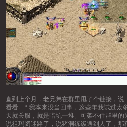
直到上个月，老兄弟在群里甩了个链接，说
看看。” 我本来没当回事，这些年我试过太
天就关服，就是暗坑一堆。可架不住群里的
说祖玛阁迷路了，说猪洞练级遇到人了，那