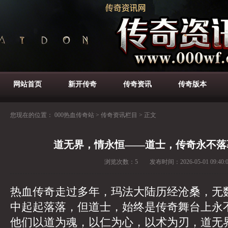
网站首页
新开传奇
传奇资讯
传奇版本
您现在的位置：
000热血传奇站
>
传奇资讯栏目
>
正文
道无界，情永恒——道士，传奇永不落
浏览次数：
5
发布时间：
2026-05-01 09:40:
热血传奇走过多年，玛法大陆历经沧桑，无
中起起落落，但道士，始终是传奇舞台上永
他们以道为魂，以仁为心，以术为刃，道无