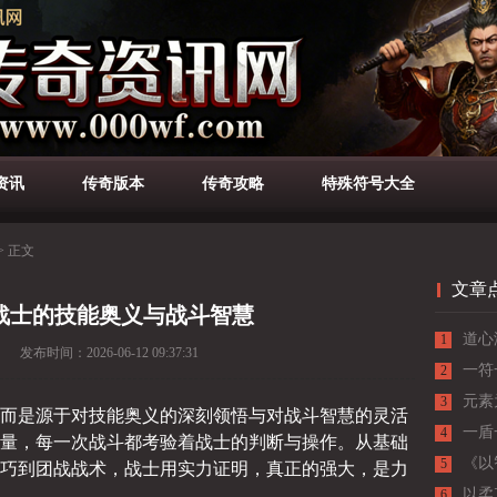
资讯
传奇版本
传奇攻略
特殊符号大全
>
正文
文章
战士的技能奥义与战斗智慧
道心
1
发布时间：
2026-06-12 09:37:31
低估
一符
2
元素
3
而是源于对技能奥义的深刻领悟与对战斗智慧的灵活
一盾
4
量，每一次战斗都考验着战士的判断与操作。从基础
《以
巧到团战战术，战士用实力证明，真正的强大，是力
5
与战
以柔
6