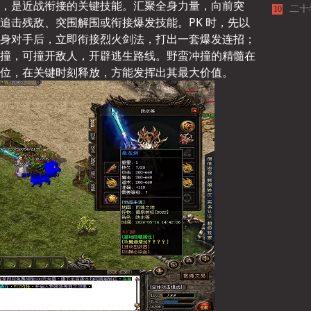
，是近战衔接的关键技能。汇聚全身力量，向前突
二十
10
追击残敌、突围解围或衔接爆发技能。PK 时，先以
身对手后，立即衔接烈火剑法，打出一套爆发连招；
撞，可撞开敌人，开辟逃生路线。野蛮冲撞的精髓在
位，在关键时刻释放，方能发挥出其最大价值。