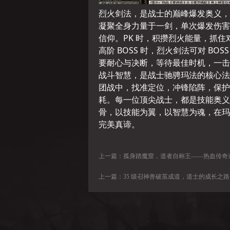
烈火剑法，是战士的巅峰爆发奥义，
凝聚全身力量于一剑，单次爆发伤害
信仰。PK 时，积攒烈火能量，抓
高阶 BOSS 时，烈火剑法可对 B
要耐心与决断，等待最佳时机，一击
战斗智慧，是战士驰骋玛法的核心法
团战中，找准定位，冲锋陷阵，保护
耗。每一位顶尖战士，都是技能奥义
骨，以技能为翼，以智慧为魂，在玛
完美真谛。
上一篇：
孤身踏魔窟，道者自称王——热血传奇道士
上一篇：
35 级召神兽破茧成道，道士的成长之路藏满老