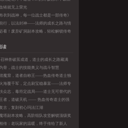
与法师
血铸就无上荣光
布衣到战神，每一位战士都是一部传奇》
前行，以法封神——法师的成长之路与情
守
必看！废弃矿洞副本攻略，轻松解锁传奇
战力
阅读
 级召神兽破茧成道，道士的成长之路藏满
家青春回忆
为骨，战士的技能奥义与战斗智慧
踏魔窟，道者自称王——热血传奇道士独
境志
火海覆千军，定点刷宝稳暴富——法师专
宝致富之路
扶众志，毒符定战局——道士无可替代的
灵魂价值
王者，道破天机 —— 热血传奇道士的强
路
复古，复刻初心玛法江湖
魔塔副本攻略，高阶组队攻坚解锁顶级奖
相传：老玩家的温暖，终于传给了新人