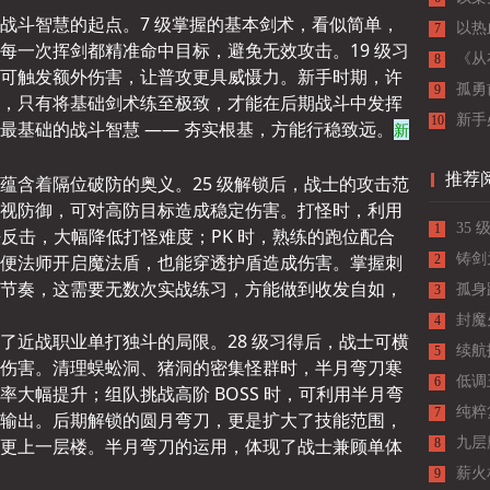
战斗智慧的起点。7 级掌握的基本剑术，看似简单，
战士
以热
7
每一次挥剑都精准命中目标，避免无效攻击。19 级习
《从
8
可触发额外伤害，让普攻更具威慑力。新手时期，许
孤勇
9
，只有将基础剑术练至极致，才能在后期战斗中发挥
怀坚
新手
10
最基础的战斗智慧 —— 夯实根基，方能行稳致远。
新
入门
推荐
蕴含着隔位破防的奥义。25 级解锁后，战士的攻击范
视防御，可对高防目标造成稳定伤害。打怪时，利用
35
1
无法反击，大幅降低打怪难度；PK 时，熟练的跑位配合
便法师开启魔法盾，也能穿透护盾造成伤害。掌握刺
老玩
铸剑
2
节奏，这需要无数次实战练习，方能做到收发自如，
孤身
3
行秘
封魔
4
了近战职业单打独斗的局限。28 级习得后，战士可横
属打
续航
5
伤害。清理蜈蚣洞、猪洞的密集怪群时，半月弯刀寒
团队
低调
6
大幅提升；组队挑战高阶 BOSS 时，可利用半月弯
势之
纯粹
7
输出。后期解锁的圆月弯刀，更是扩大了技能范围，
更上一层楼。半月弯刀的运用，体现了战士兼顾单体
九层
8
励
薪火
9