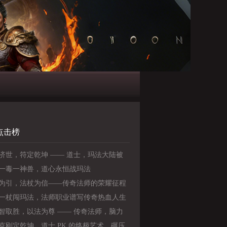
点击榜
济世，符定乾坤 —— 道士，玛法大陆被
的全能王者
一毒一神兽，道心永恒战玛法
为引，法杖为信——传奇法师的荣耀征程
一杖闯玛法，法师职业谱写传奇热血人生
智取胜，以法为尊 —— 传奇法师，脑力
力的完美结合》
克刚定乾坤，道士 PK 的终极艺术，碾压