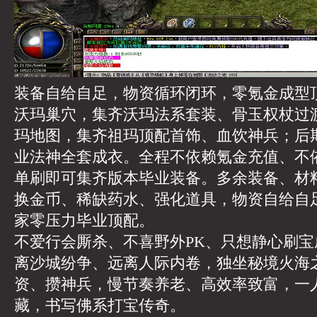
装备自给自足，物资循环闭环，零氪金成型
沃玛巢穴，集齐沃玛法系套装、骨玉权杖过
玛地图，集齐祖玛顶配首饰、血饮神兵；后
业法神全套成衣。全程不依赖氪金充值、不
单刷即可集齐版本毕业装备。多余装备、材
换金币、稀缺药水、强化道具，物资自给自
家零压力毕业顶配。
不爱行会厮杀、不喜野外PK、只想静心刷
离沙城纷争、远离人际内卷，独坐秘境火海
资、攒神兵，慢节奏养老、高效率致富，一
藏，书写佛系打宝传奇。