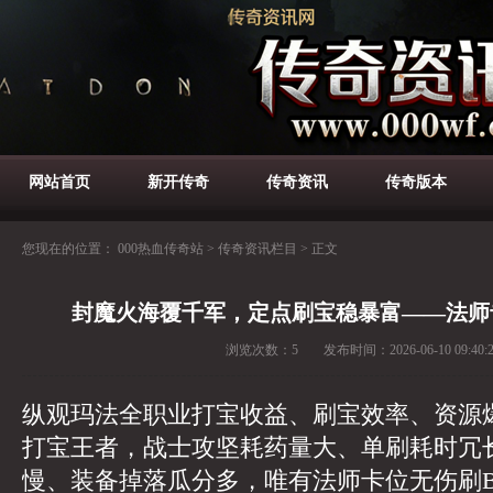
网站首页
新开传奇
传奇资讯
传奇版本
您现在的位置：
000热血传奇站
>
传奇资讯栏目
>
正文
封魔火海覆千军，定点刷宝稳暴富——法师
浏览次数：
5
发布时间：
2026-06-10 09:40:
纵观玛法全职业打宝收益、刷宝效率、资源
打宝王者，战士攻坚耗药量大、单刷耗时冗
慢、装备掉落瓜分多，唯有法师卡位无伤刷B