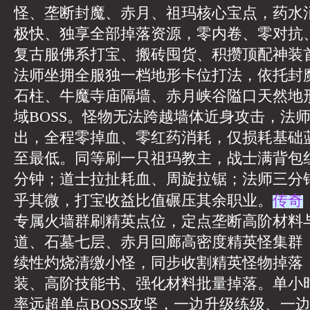
怪、垄断封魔、赤月、祖玛核心宝点，药水
极快、独享全部掉落资源，零内卷、零对抗
复古服佛系打宝、搬砖囤货、积攒顶配神装
法师坐拥全服独一档地形卡位打法，依托封
石柱、牛魔寺庙隔墙、赤月峡谷隘口天然地
域BOSS。怪物无法跨越墙体近身攻击，法
出，全程零掉血、零红药消耗，仅损耗基础
至最低。同等刷一只祖玛教主，战士满背包
分钟；道士拉扯耗血、周旋拉锯；法师三分
传奇
乎其微，打宝收益比值碾压其余职业。
专属火墙群刷精英点位，定点垄断高阶材料
道、石墓七层、赤月回廊高密度精英怪集群
续性灼烧清缴小怪，同步收割精英怪物掉落
装、高阶技能书、强化材料批量掉落。单小
率远超单点BOSS攻坚，一边升级练级、一