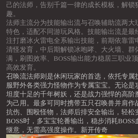
己的法师，告别千篇一律的成长模板，解锁
趣。
法师主流分为技能输出流与召唤辅助流两大
特色，适配不同游玩风格。技能输出流是最
注打磨冰火雷电全系输出技能，前期依靠雷
清怪发育，中后期解锁冰咆哮、大火墙、群
满，刷图效率、BOSS输出能力稳居三职业
高效发育。
召唤流法师则是休闲玩家的首选，依托专属
服野外各类强力怪物作为专属宝宝。无论是
坦度十足的千年树妖，还是战力强悍的高阶
为己用。最多可同时携带五只召唤兽并肩作
抗伤、围殴怪物，法师后排安全输出，轻松
BOSS时，多宝宝轮番输出，稳步消耗BOS
惬意，无需高强度操作。
新开传奇