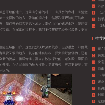
战士
以热
7
梦想开始的地方。这里有宁静的村庄，有茂密的森林，有清澈
《从
8
第一次探险的地方，昏暗的洞穴中，骷髅和僵尸随时可能出
新手
9
升，我们开始探索更远的地方，毒蛇山谷的蜿蜒山路，沃玛森
入门
《以
10
和宝藏。在探索的过程中，我们不仅获得了经验和装备，更重
推荐
危险区域的门户。这里的沙漠炽热而荒凉，但沙漠之下却隐藏
藏在
1
者既爱又恨的地方，复杂的迷宫结构，强大的野猪怪物，还有
探索
2
全新的挑战。祖玛寺庙，矗立在沙漠深处的古老神殿，里面的
快意
3
的梦魇。在这些危险的地方探险，需要勇气，更需要智慧，而
自由
4
伦比的。
35
5
老玩
铸剑
6
孤身
7
行秘
封魔
8
属打
续航
9