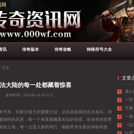
资讯
传奇版本
传奇攻略
特殊符号大全
>
正文
文章
法大陆的每一处都藏着惊喜
道心
1
发布时间：
2026-06-16 14:51:21
低估
一符
2
元素
3
奇平原，到黄沙漫天的盟重沙漠，从风景如画的苍月海岛，到
一盾
4
着独特的风景，每一个角落都藏着未知的惊喜。在传奇的世界
《以
5
新的土地，每一次进入新的洞穴，都能带来全新的体验和发
与战
以柔
6