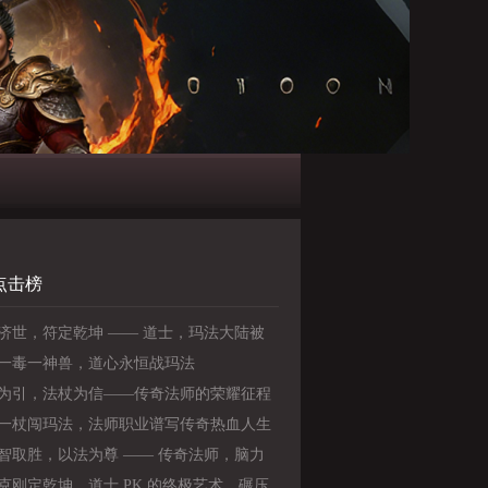
点击榜
济世，符定乾坤 —— 道士，玛法大陆被
的全能王者
一毒一神兽，道心永恒战玛法
为引，法杖为信——传奇法师的荣耀征程
一杖闯玛法，法师职业谱写传奇热血人生
智取胜，以法为尊 —— 传奇法师，脑力
力的完美结合》
克刚定乾坤，道士 PK 的终极艺术，碾压