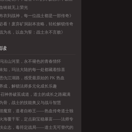
与法师
血铸就无上荣光
布衣到战神，每一位战士都是一部传奇》
必看！废弃矿洞副本攻略，轻松解锁传奇
战力
战为名，以血为誓：战士永不言败》
阅读
玛法山河里，永不褪色的青春情怀
未知，玛法大陆的每一处都藏着惊喜
恩仇江湖路，感受最原始的 PK 热血
养成，解锁法师多元化成长乐趣
 级召神兽破茧成道，道士的成长之路藏满
家青春回忆
为骨，战士的技能奥义与战斗智慧
踏魔窟，道者自称王——热血传奇道士独
境志
火海覆千军，定点刷宝稳暴富——法师专
宝致富之路
扶众志，毒符定战局——道士无可替代的