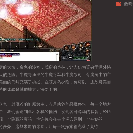
团队
低调
10
势之
蓝的大海，金色的沙滩，茂密的丛林，让人仿佛置身于世外桃
大的危险。牛魔寺庙里的牛魔将军和牛魔祭司，骨魔洞中的亡
美丽的岛屿充满了挑战。在苍月岛探险，你可以一边欣赏美丽
特的体验是其他地方无法给予的。
迷宫，封魔谷的虹魔教主，赤月峡谷的恶魔祭坛，每一个地方
中，我们会遇到各种各样的怪物，发现各种各样的装备，经历
现一个隐藏的宝箱，也许你会在某个洞穴遇到一个神秘的
藏的任务。这些未知的惊喜，让每一次探索都充满了期待。