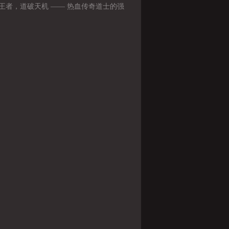
灵魂价值
王者，道破天机 —— 热血传奇道士的强
路