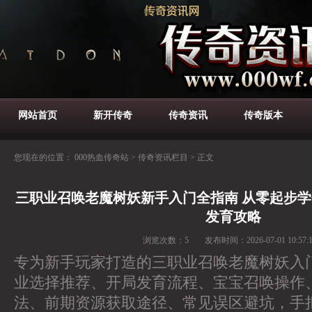
网站首页
新开传奇
传奇资讯
传奇版本
您现在的位置：
000热血传奇站
>
传奇资讯栏目
>
正文
三职业召唤老魔树妖新手入门全指南 从零起步
发育攻略
浏览次数：
5
发布时间：
2026-07-01 10:57:
专为新手玩家打造的三职业召唤老魔树妖入
业选择推荐、开局发育流程、宝宝召唤操作
法、前期资源获取途径、常见误区避坑，手