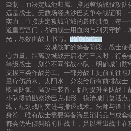
牵制，而决定城池归属、撑起整场战役攻防
远是战士。无数场经典沙巴克争夺战证明，
实力，直接决定攻城守城的最终胜负，每一
道皇宫宫门，都由战士用血肉与利刃守护，
单职业传奇
光，尽数由战士书写。
攻城战前的筹备阶段，战士便是行
心力量。距离攻城战开启还有三天时，行会
等级战士，划分不同作战小队，明确城门防
支援三类作战分工。一部分战士提前前往祖
量疗伤药水、太阳水，分发给所有前排战士
取高防御、高攻击装备，临时提升全队战士
小队提前勘察沙巴克地形，摸清城门复活点
线，规划战时突进与撤退战术。法师与道士
身符，唯有战士需要筹备海量消耗品与成套
都会优先倾斜给前排战士，足以看出战士在