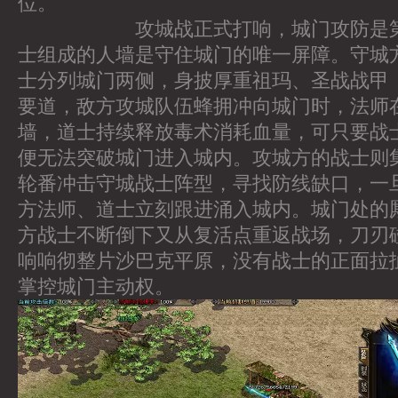
位。
攻城战正式打响，城门攻防是第一
士组成的人墙是守住城门的唯一屏障。守城
士分列城门两侧，身披厚重祖玛、圣战战甲
要道，敌方攻城队伍蜂拥冲向城门时，法师
墙，道士持续释放毒术消耗血量，可只要战
便无法突破城门进入城内。攻城方的战士则
轮番冲击守城战士阵型，寻找防线缺口，一
方法师、道士立刻跟进涌入城内。城门处的
方战士不断倒下又从复活点重返战场，刀刃
响响彻整片沙巴克平原，没有战士的正面拉
掌控城门主动权。