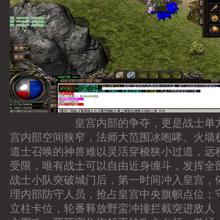
皇宫内部的争夺，更是战士单方面
宫内部空间狭窄，法师大范围冰咆哮、火墙
道士召唤的神兽难以灵活穿梭狭小过道，远
受限，唯有战士可以自由近身缠斗，发挥全
战士小队突破城门后，第一时间冲入皇宫，
理内部防守人员，抢占皇宫中央旗帜点位；
立柱卡位，轮番释放野蛮冲撞拦截突进敌人