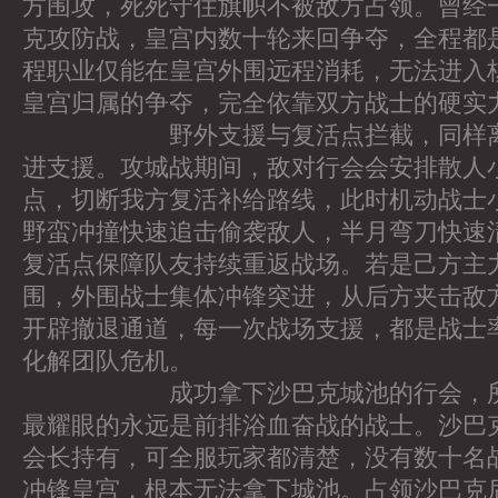
方围攻，死死守住旗帜不被敌方占领。曾经
克攻防战，皇宫内数十轮来回争夺，全程都
程职业仅能在皇宫外围远程消耗，无法进入
皇宫归属的争夺，完全依靠双方战士的硬实
野外支援与复活点拦截，同样离不
进支援。攻城战期间，敌对行会会安排散人
点，切断我方复活补给路线，此时机动战士
野蛮冲撞快速追击偷袭敌人，半月弯刀快速
复活点保障队友持续重返战场。若是己方主
围，外围战士集体冲锋突进，从后方夹击敌
开辟撤退通道，每一次战场支援，都是战士
化解团队危机。
成功拿下沙巴克城池的行会，所有
最耀眼的永远是前排浴血奋战的战士。沙巴
会长持有，可全服玩家都清楚，没有数十名
冲锋皇宫，根本无法拿下城池。占领沙巴克