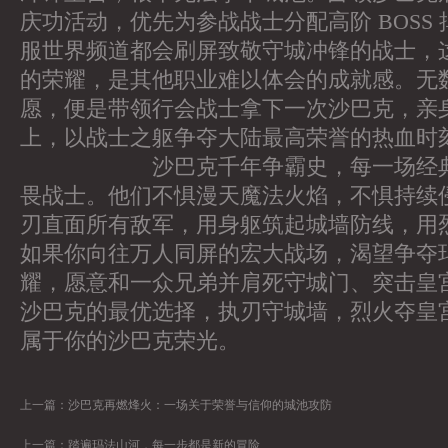
庆功活动，优先为参战战士分配高阶 BOSS
服世界频道都会刷屏致敬守城冲锋的战士，
的荣耀，是其他职业难以体会的成就感。无
愿，便是带领行会战士拿下一次沙巴克，亲
上，以战士之躯争夺大陆最高荣誉的热血时
沙巴克千年争霸史，每一场经典战
畏战士。他们不惧漫天魔法火焰，不惧持续
刃直面所有敌军，用身躯筑起城墙防线，用
如果你向往万人同屏的宏大战场，渴望争夺
耀，愿意和一众兄弟并肩死守城门、突击皇
沙巴克的最优选择，执刃守城墙，烈火夺皇
属于你的沙巴克荣光。
上一篇：
沙巴克再燃烽火：一场关于荣誉与信仰的城池攻防
上一篇：
踏遍玛法山河，每一步都是新的冒险