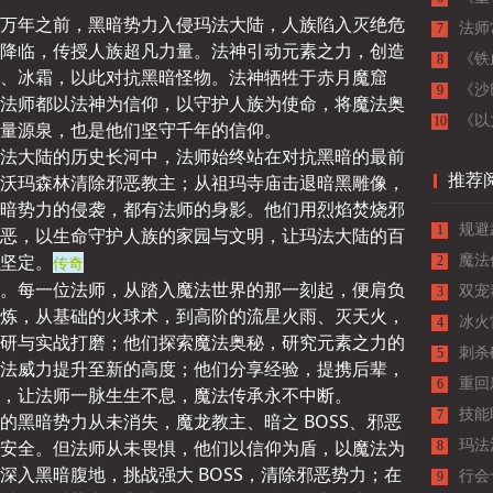
万年之前，黑暗势力入侵玛法大陆，人族陷入灭绝危
法师
7
降临，传授人族超凡力量。法神引动元素之力，创造
《铁
8
、冰霜，以此对抗黑暗怪物。法神牺牲于赤月魔窟
的王
《沙
9
法师都以法神为信仰，以守护人族为使命，将魔法奥
核心
《以
10
量源泉，也是他们坚守千年的信仰。
法大陆的历史长河中，法师始终站在对抗黑暗的最前
沃玛森林清除邪恶教主；从祖玛寺庙击退暗黑雕像，
推荐
暗势力的侵袭，都有法师的身影。他们用烈焰焚烧邪
规避
1
恶，以生命守护人族的家园与文明，让玛法大陆的百
坚定。
传奇
的技
魔法
2
。每一位法师，从踏入魔法世界的那一刻起，便肩负
双宠
3
炼，从基础的火球术，到高阶的流星火雨、灭天火，
细分
冰火
4
研与实战打磨；他们探索魔法奥秘，研究元素之力的
拆解
刺杀
5
法威力提升至新的高度；他们分享经验，提携后辈，
重回
6
，让法师一脉生生不息，魔法传承永不中断。
技能
7
的黑暗势力从未消失，魔龙教主、暗之 BOSS、邪恶
安全。但法师从未畏惧，他们以信仰为盾，以魔法为
玛法
8
深入黑暗腹地，挑战强大 BOSS，清除邪恶势力；在
行会
9