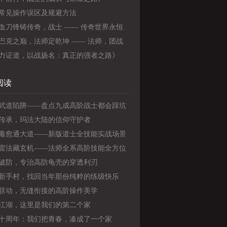
常见操作误区及规避方法
血刀锋铸传奇，战士 —— 传奇世界永恒
者》
巴克之巅，法师定乾坤 —— 法师，团战
中的核心！》
力证道，以战扬名：真正的强者之路》
阅读
武道陷阱——盘点九成高阶战士都会踩坑
能操作陋习
传承，玛法大陆的信仰守护者
毒愈通大道——新版道士全技能实战场景
教学
雷法藏玄机——法师全系高阶技能全方位
破防，专治高防龟壳的穿透利刃
新手村，找回当年那份纯粹的练级快乐
联动，无缝衔接的高阶操作美学
江湖，这里是我们的第二个家
十周年：我们把青春，凑成了一个家