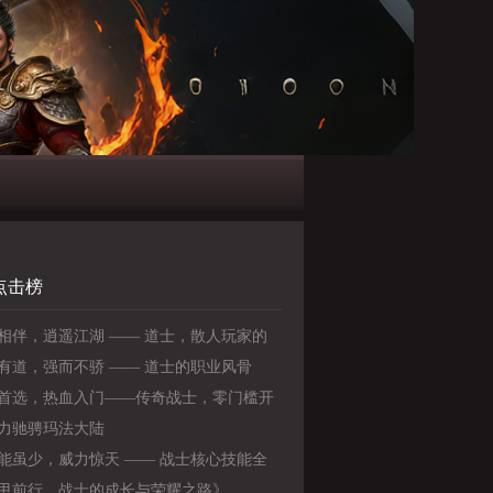
点击榜
相伴，逍遥江湖 —— 道士，散人玩家的
选择
有道，强而不骄 —— 道士的职业风骨
首选，热血入门——传奇战士，零门槛开
奇之路
力驰骋玛法大陆
能虽少，威力惊天 —— 战士核心技能全
》
甲前行，战士的成长与荣耀之路》