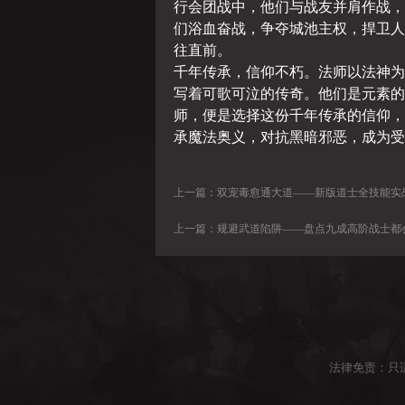
行会团战中，他们与战友并肩作战，
们浴血奋战，争夺城池主权，捍卫人
往直前。
千年传承，信仰不朽。法师以法神为
写着可歌可泣的传奇。他们是元素的
师，便是选择这份千年传承的信仰，
承魔法奥义，对抗黑暗邪恶，成为受
上一篇：
双宠毒愈通大道——新版道士全技能实战场
上一篇：
规避武道陷阱——盘点九成高阶战士都会踩坑的技
法律免责：只