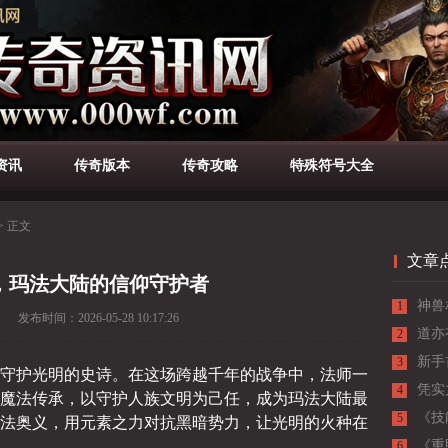
资讯
传奇版本
传奇攻略
特殊符号大全
>
正文
文章
，玛法大陆的信仰守护者
神兽
1
发布时间：
2026-05-28 10:17:26
最佳
道亦
2
新手
3
守护光明的史诗。在这场跨越千年的战争中，法师一
启传
凭实
4
魔法传承，以守护人族文明为己任，成为玛法大陆最
《技
法奥义，用元素之力对抗黑暗势力，让光明的火种在
5
解析
《重
6